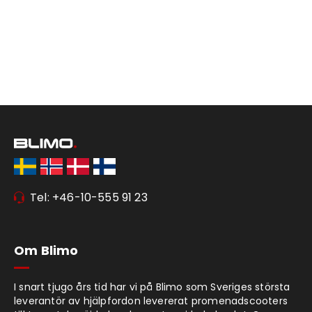
komplettera den sista monteringen innan du
kan ge dig ut och köra.
Tel: +46-10-555 91 23
Om Blimo
I snart tjugo års tid har vi på Blimo som Sveriges största
leverantör av hjälpfordon levererat promenadscooters