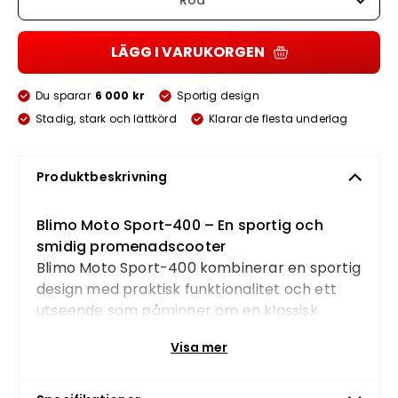
Röd
LÄGG I VARUKORGEN
Du sparar
6 000 kr
Sportig design
Stadig, stark och lättkörd
Klarar de flesta underlag
Produktbeskrivning
Blimo Moto Sport-400 – En sportig och
smidig promenadscooter
Blimo Moto Sport-400 kombinerar en sportig
design med praktisk funktionalitet och ett
utseende som påminner om en klassisk
moped. Perfekt för cykelbanor,
Visa mer
promenadstråk och till och med torg och
butiker.