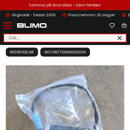
Sommar på dina villkor – känn friheten!
Originalet - Sedan 2009
Prova hemma i 30 dagar!
S
RESERVDELAR
MOTOR/TRANSMISSION