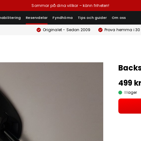
Sommar på dina villkor – känn friheten!
habilitering
Reservdelar
Fyndhörna
Tips och guider
Om oss
Originalet - Sedan 2009
Prova hemma i 30
Backs
499 k
I lager