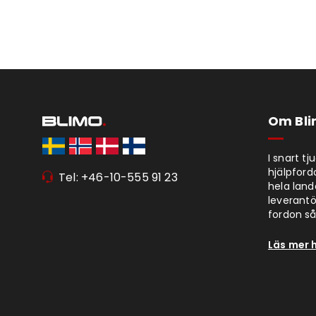
Om Bl
I snart t
hjälpford
Tel: +46-10-555 91 23
hela lan
leverantör
fordon så 
Läs mer 