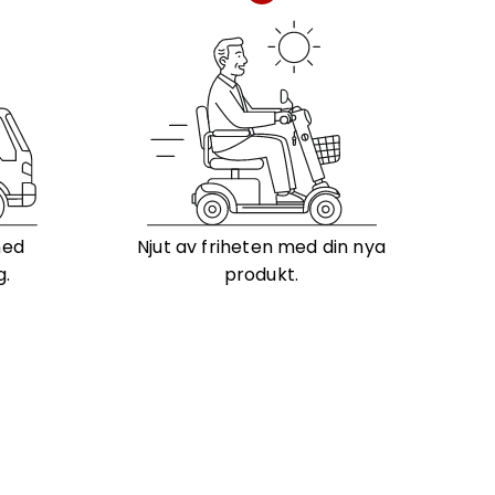
med
Njut av friheten med din nya
g.
produkt.