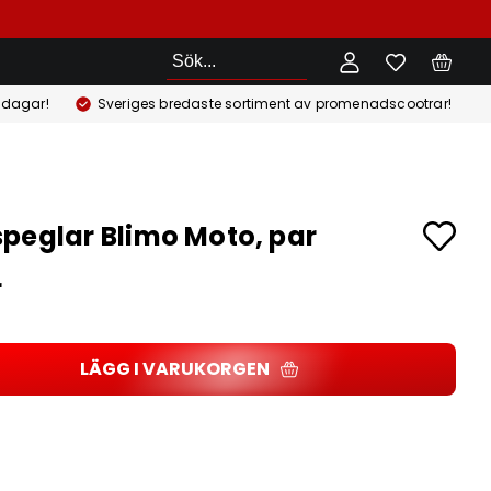
Sök
 dagar!
Sveriges bredaste sortiment av promenadscootrar!
peglar Blimo Moto, par
r
LÄGG I VARUKORGEN