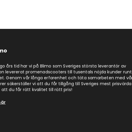
imo
jugo års tid har vi på Blimo som Sveriges största leverantör av
on levererat promenadscooters till tusentals nöjda kunder run
det. Genom vår långa erfarenhet och täta samarbeten med vå
er säkerställer vi att du får tillgång till Sveriges mest prisvärda
att du får rätt kvalitet till rätt pris!
här