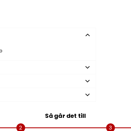
to
Så går det till
2
3