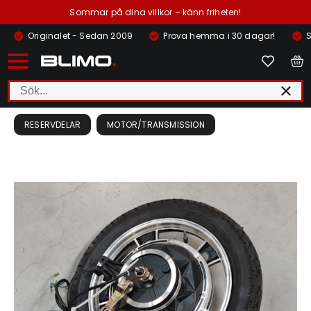
Sommar på dina villkor – känn friheten!
Originalet - Sedan 2009
Prova hemma i 30 dagar!
S
RESERVDELAR
MOTOR/TRANSMISSION