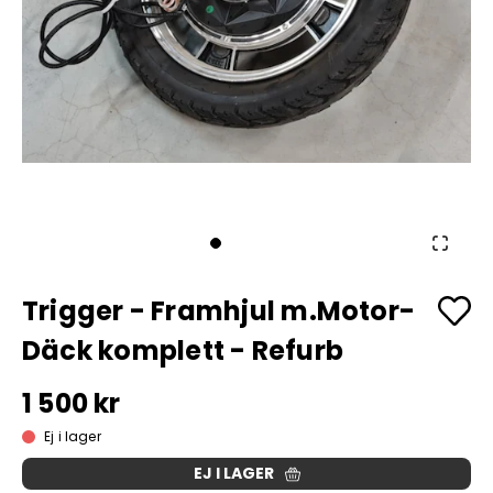
Trigger - Framhjul m.Motor-
Däck komplett - Refurb
1 500 kr
Ej i lager
EJ I LAGER