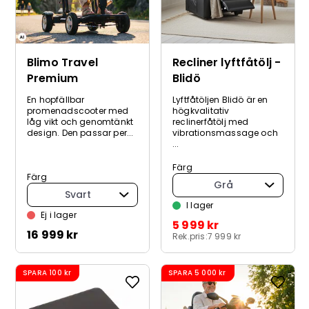
Blimo Travel
Recliner lyftfåtölj -
Premium
Blidö
En hopfällbar
Lyftfåtöljen Blidö är en
promenadscooter med
högkvalitativ
låg vikt och genomtänkt
reclinerfåtölj med
design. Den passar per...
vibrationsmassage och
...
Färg
Färg
Grå
Svart
I lager
Ej i lager
5 999 kr
16 999 kr
Rek.pris:
7 999 kr
SPARA
100 kr
SPARA
5 000 kr