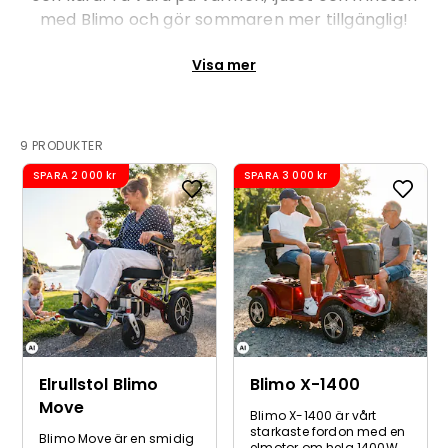
med Blimo och gör sommaren mer tillgänglig!
Visa mer
9 PRODUKTER
SPARA
2 000 kr
SPARA
3 000 kr
Elrullstol Blimo
Blimo X-1400
Move
Blimo X-1400 är vårt
starkaste fordon med en
Blimo Move är en smidig
elmotor om hela 1400W