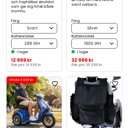
och hopfällbar elrullstol
samt valbar b...
som ger dig frihet både
inomhu...
Färg
Färg
Svart
Silver
Batteristorlek
Batteristorlek
288 WH
1800 WH
I lager
I lager
12 999 kr
32 999 kr
Rek.pris:
14 999 kr
Rek.pris:
35 999 kr
SPARA
6 000 kr