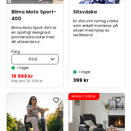
Blimo Moto Sport-
Sitsväska
400
En stor och rymlig väska
som enkelt monteras på
Blimo Moto Sport-400 är
sitsen med hjälp av
en sportigt designad
resårband.
promenadscooter med
ett utseende so...
Färg
Röd
I lager
I lager
19 999 kr
399 kr
Rek.pris:
25 999 kr
SPARA
2 000 kr