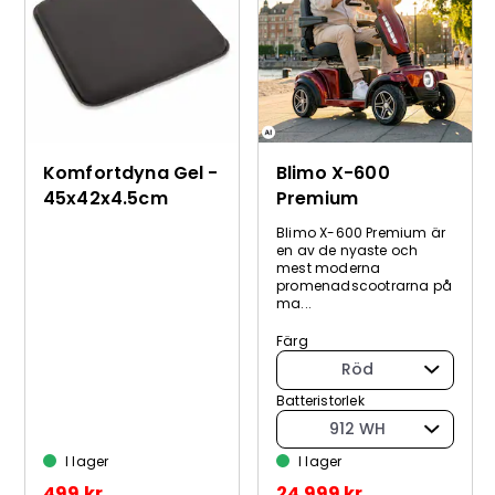
Komfortdyna Gel -
Blimo X-600
45x42x4.5cm
Premium
Blimo X-600 Premium är
en av de nyaste och
mest moderna
promenadscootrarna på
ma...
Färg
Röd
Batteristorlek
912 WH
I lager
I lager
499 kr
24 999 kr