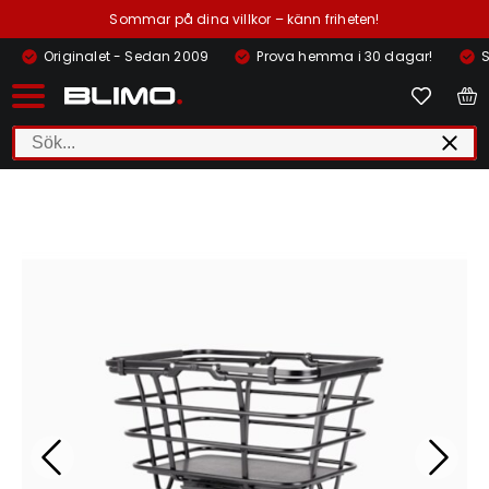
Sommar på dina villkor – känn friheten!
Originalet - Sedan 2009
Prova hemma i 30 dagar!
S