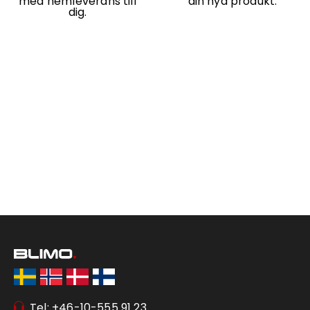
med hemleverans till
din nya produkt.
dig.
Tel: +46-10-555 91 23