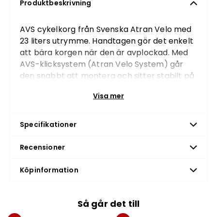
Produktbeskrivning
AVS cykelkorg
från Svenska Atran Velo med
23 liters utrymme. Handtagen gör det enkelt
att bära korgen när den är avplockad. Med
AVS-klicksystem (Atran Velo System) går
den snabbt att montera och sitter stabilt på
cykeln. Korgen har en maximalbelastning på
Visa mer
10 kg.
För att kunna montera denna korg på en
Specifikationer
Evobike krävs det att du kompletterar med
en
AVS Adapter
Recensioner
AVS-klicksystem för enkel och säker
montering
Köpinformation
Smidiga handtag
Robust och slittålig
Kompatibel med Multi Cover
Så går det till
Dimensioner: 20x40x29 cm