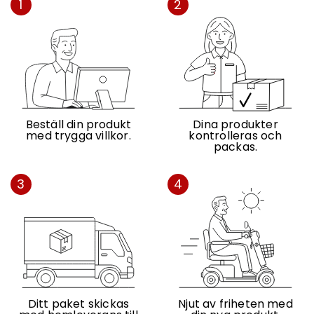
1
2
Maximal belastning: 10 kg
Volym: 23 liter Vikt: 1,45 kg
Beställ din produkt
Dina produkter
med trygga villkor.
kontrolleras och
packas.
3
4
Ditt paket skickas
Njut av friheten med