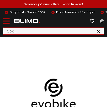
Sommar på dina villkor – känn friheten!
Originalet - Sedan 2009
Prova hemma i 30 dagar!
S