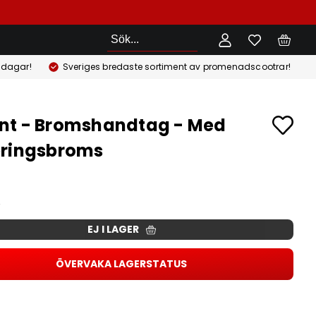
Sök
 dagar!
Sveriges bredaste sortiment av promenadscootrar!
nt - Bromshandtag - Med
eringsbroms
EJ I LAGER
ÖVERVAKA LAGERSTATUS