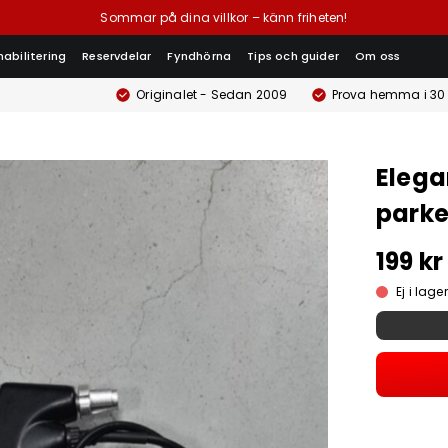
Sommar på dina villkor – känn friheten!
habilitering
Reservdelar
Fyndhörna
Tips och guider
Om oss
Originalet - Sedan 2009
Prova hemma i 30
Elega
park
199 kr
Ej i lager