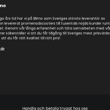
imo
jugo års tid har vi på Blimo som Sveriges största leverantör av
on levererat promenadscooters till tusentals nöjda kunder run
det. Genom vår långa erfarenhet och täta samarbeten med vå
er säkerställer vi att du får tillgång till Sveriges mest prisvärda
att du får rätt kvalitet till rätt pris!
här
Handla och betala tryggt hos oss