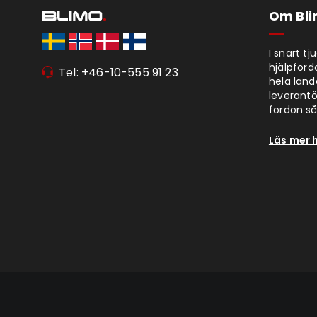
Om Bl
I snart t
hjälpford
Tel: +46-10-555 91 23
hela lan
leverantör
fordon så 
Läs mer 