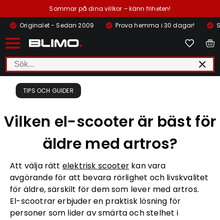
Sommar på dina villkor – känn friheten!
Originalet - Sedan 2009
Prova hemma i 30 dagar!
S
TIPS OCH GUIDER
Vilken el-scooter är bäst för
äldre med artros?
Att välja rätt
elektrisk scooter
kan vara
avgörande för att bevara rörlighet och livskvalitet
för äldre, särskilt för dem som lever med artros.
El-scootrar erbjuder en praktisk lösning för
personer som lider av smärta och stelhet i