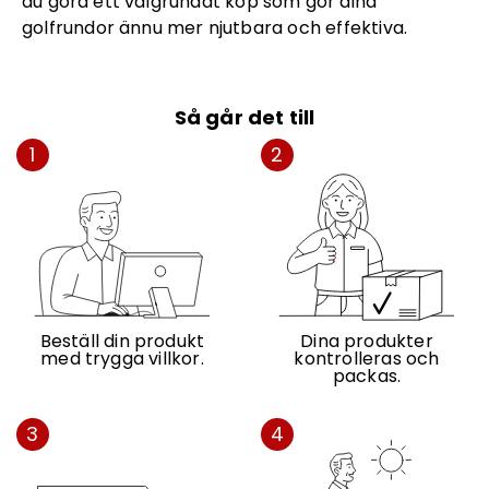
du göra ett välgrundat köp som gör dina
golfrundor ännu mer njutbara och effektiva.
Så går det till
1
2
Beställ din produkt
Dina produkter
med trygga villkor.
kontrolleras och
packas.
3
4