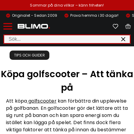
Sommar på dina villkor – känn friheten!
Originalet - Sedan 2009
Prova hemma i 30 dagar!
S
TIPS OCH GUIDER
Köpa golfscooter – Att tänka
på
Att köpa
golfscooter
kan förbättra din upplevelse
på golfbanan. En golfscooter gör det lättare att ta
sig runt på banan och kan spara energi som du
istället kan lägga på spelet. Det finns dock flera
viktiga faktorer att tänka på innan du bestämmer