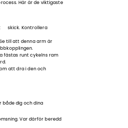
rocess. Här är de viktigaste
tt skick. Kontrollera
e till att denna arm är
abbkopplingen.
fästas runt cykelns ram
rd.
om att dra i den och
r både dig och dina
omsning. Var därför beredd