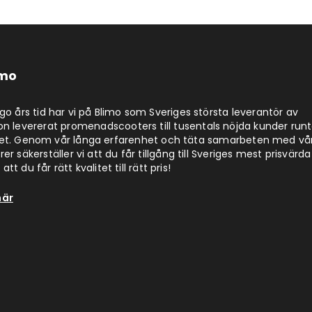
imo
jugo års tid har vi på Blimo som Sveriges största leverantör av
on levererat promenadscooters till tusentals nöjda kunder run
det. Genom vår långa erfarenhet och täta samarbeten med vå
er säkerställer vi att du får tillgång till Sveriges mest prisvärda
att du får rätt kvalitet till rätt pris!
här