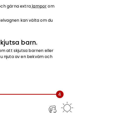
 och gärna extra
lampor
om
Cykelvagnen kan välta om du
kjutsa barn.
om att skjutsa barnen eller
du njuta av en bekväm och
4