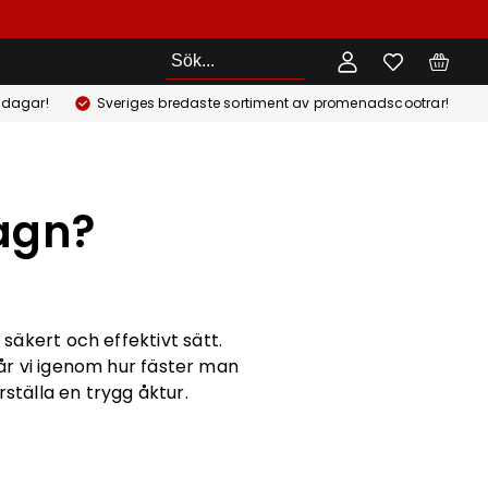
Sök
 dagar!
Sveriges bredaste sortiment av promenadscootrar!
vagn?
 säkert och effektivt sätt.
går vi igenom hur fäster man
ställa en trygg åktur.