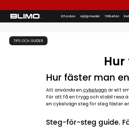
Elfordon
Hjälpmedel
Tillbehör
Re
TIPS OCH GUIDER
Hur 
Hur fäster man e
Att använda en
cykelvagn
är ett sm
För att få en trygg och stabil resa 
en cykelvagn steg för steg fäster en
Steg-för-steg guide. F