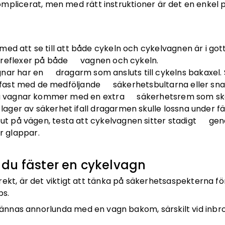
mplicerat, men med rätt instruktioner är det en enkel p
a med att se till att både cykeln och cykelvagnen är i go
a reflexer på både vagnen och cykeln.
gnar har en dragarm som ansluts till cykelns bakaxel. S
r fast med de medföljande säkerhetsbultarna eller sn
a vagnar kommer med en extra säkerhetsrem som ska 
lager av säkerhet ifall dragarmen skulle lossna under fä
 ut på vägen, testa att cykelvagnen sitter stadigt gen
er glappar.
 du fäster en cykelvagn
rekt, är det viktigt att tänka på säkerhetsaspekterna fö
ps.
ännas annorlunda med en vagn bakom, särskilt vid inbr