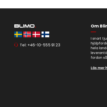
Om Bl
I snart t
hjälpford
Tel: +46-10-555 91 23
hela lan
leverantör
fordon så 
Läs mer 