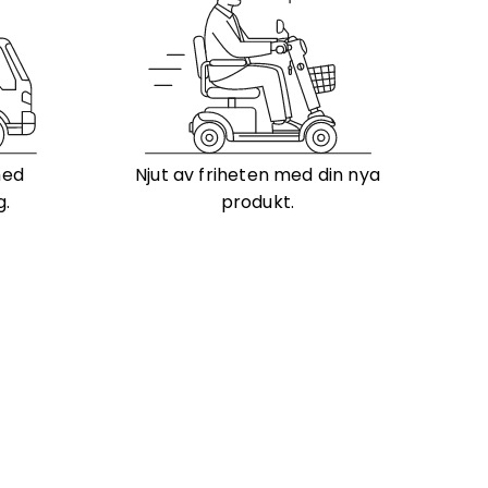
med
Njut av friheten med din nya
g.
produkt.