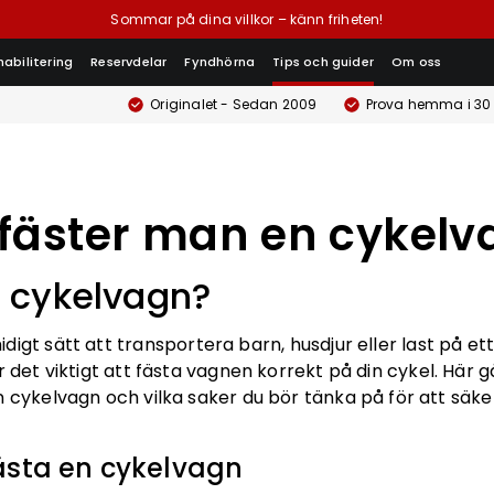
Sommar på dina villkor – känn friheten!
habilitering
Reservdelar
Fyndhörna
Tips och guider
Om oss
Originalet - Sedan 2009
Prova hemma i 30
fäster man en cykel
n cykelvagn?
idigt sätt att transportera barn, husdjur eller last på ett
är det viktigt att fästa vagnen korrekt på din cykel. Här 
 cykelvagn och vilka saker du bör tänka på för att säker
ästa en cykelvagn