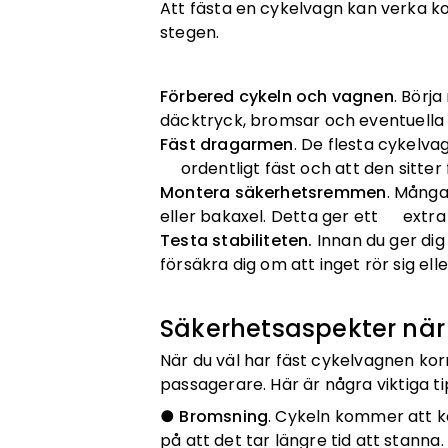
Att fästa en cykelvagn kan verka ko
stegen.
Förbered cykeln och vagnen
. Börj
däcktryck, bromsar och eventuell
Fäst dragarmen
. De flesta cykelva
ordentligt fäst och att den sitte
Montera säkerhetsremmen
. Mång
eller bakaxel. Detta ger ett extra 
Testa stabiliteten.
Innan du ger dig
försäkra dig om att inget rör sig ell
Säkerhetsaspekter när
När du väl har fäst cykelvagnen kor
passagerare. Här är några viktiga ti
●
Bromsning
. Cykeln kommer att k
på att det tar längre tid att stanna.