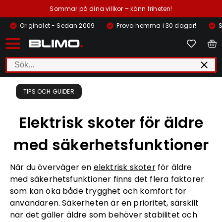
Sommar på dina villkor – känn friheten!
Originalet - Sedan 2009
Prova hemma i 30 dagar!
S
TIPS OCH GUIDER
Elektrisk skoter för äldre
med säkerhetsfunktioner
När du överväger en
elektrisk skoter
för äldre
med säkerhetsfunktioner finns det flera faktorer
som kan öka både trygghet och komfort för
användaren. Säkerheten är en prioritet, särskilt
när det gäller äldre som behöver stabilitet och