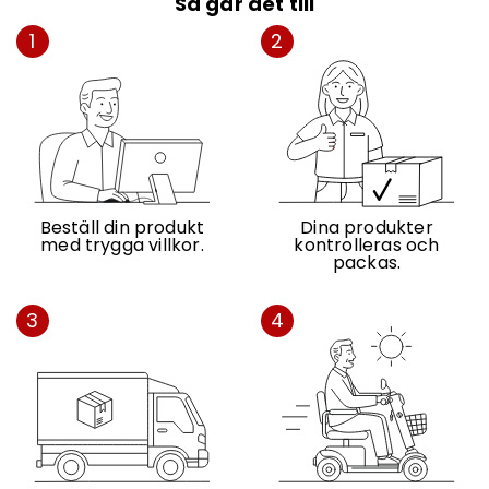
Så går det till
1
2
Beställ din produkt
Dina produkter
med trygga villkor.
kontrolleras och
packas.
3
4