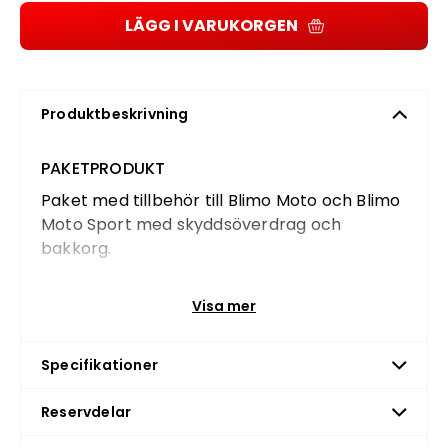
LÄGG I VARUKORGEN
Produktbeskrivning
PAKETPRODUKT
Paket med tillbehör till Blimo Moto och Blimo
Moto Sport med skyddsöverdrag och
bakkorg.
Paketet innehåller:
Visa mer
Skyddsöverdrag till Moto och X-Moto
Korg för montering bak med stag
Specifikationer
Reservdelar