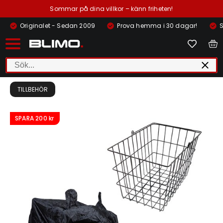
Sommar på dina villkor – känn friheten!
Originalet - Sedan 2009
Prova hemma i 30 dagar!
S
TILLBEHÖR
SPARA
200 kr