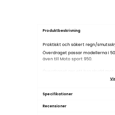
Produktbeskrivning
Praktiskt och säkert regn/smutssk
Överdraget passar modellerna i 50-
även till Moto sport 950.
Överdraget ger ett bra skydd mot
Vi rekommenderar att skyddet använ
Vi
även under t.ex. vinterförvaringen.
Enkelt och smidigt att använda.
Specifikationer
Recensioner