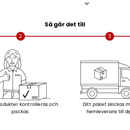
Så går det till
2
3
odukter kontrolleras och
Ditt paket skickas 
packas.
hemleverans till di