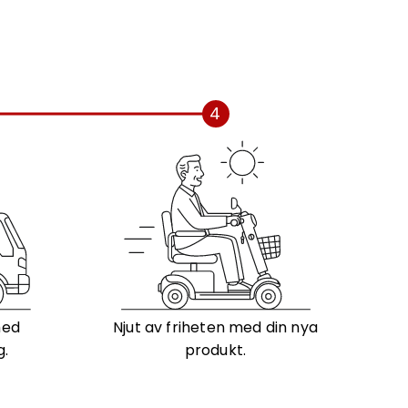
4
med
Njut av friheten med din nya
g.
produkt.