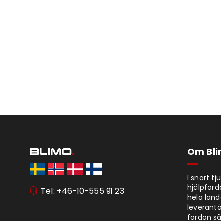
Om Bl
I snart t
hjälpford
Tel: +46-10-555 91 23
hela lan
leverantör
fordon så 