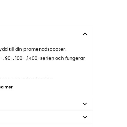
ydd till din promenadscooter.
, 90-, 100- ,1400-serien och fungerar
 regn och väta utomhus.
ds vid all långvarig förvaring, alltså
sa mer