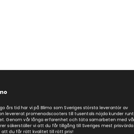
imo
jugo års tid har vi på Blimo som Sveriges största leverantör av
on levererat promenadscooters till tusentals nöjda kunder run
det. Genom vår långa erfarenhet och täta samarbeten med vå
er säkerställer vi att du får tillgång till Sveriges mest prisvärda
att du får rätt kvalitet till rätt pris!