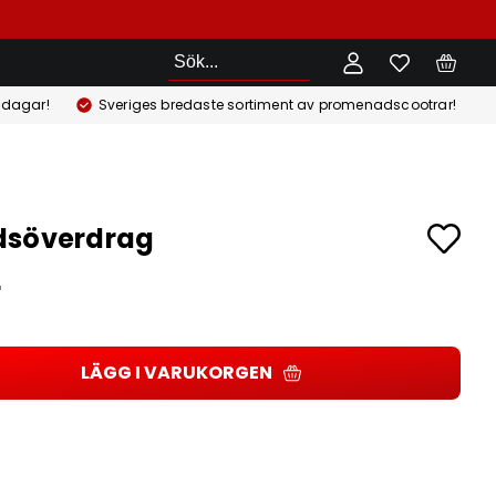
Sök
 dagar!
Sveriges bredaste sortiment av promenadscootrar!
dsöverdrag
r
LÄGG I VARUKORGEN