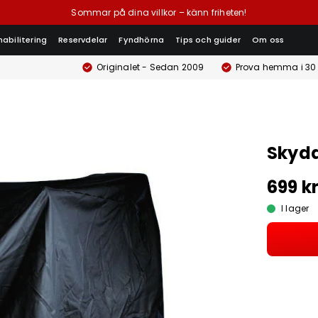
Sommar på dina villkor – känn friheten!
habilitering
Reservdelar
Fyndhörna
Tips och guider
Om oss
Originalet - Sedan 2009
Prova hemma i 30
Skyd
699 k
I lager