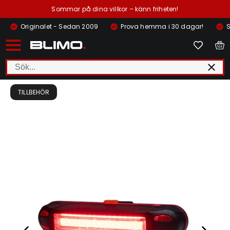
Sommar på dina villkor – känn friheten!
Originalet - Sedan 2009
Prova hemma i 30 dagar!
S
TILLBEHÖR