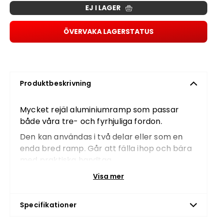
EJ I LAGER
ÖVERVAKA LAGERSTATUS
Produktbeskrivning
Mycket rejäl aluminiumramp som passar
både våra tre- och fyrhjuliga fordon.
Den kan användas i två delar eller som en
enda bred ramp. Går att fälla ihop och bära
med praktiska handtag.
Visa mer
Mått (LxB):214cm x 74cm
Vikt/st: 7 kg
Specifikationer
Hopfällbar med handtag