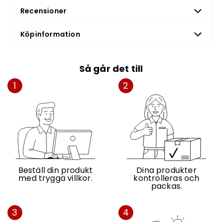
Greppvänlig yta
Recensioner
Klarar även större fordon
Köpinformation
Så går det till
1
2
Beställ din produkt
Dina produkter
med trygga villkor.
kontrolleras och
packas.
3
4