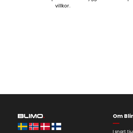
villkor.
Om Bl
I snart t