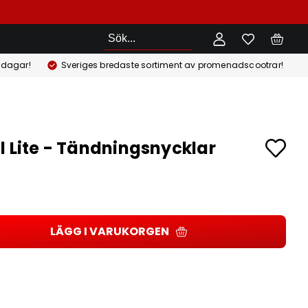
Sök
 dagar!
Sveriges bredaste sortiment av promenadscootrar!
l Lite - Tändningsnycklar
LÄGG I VARUKORGEN