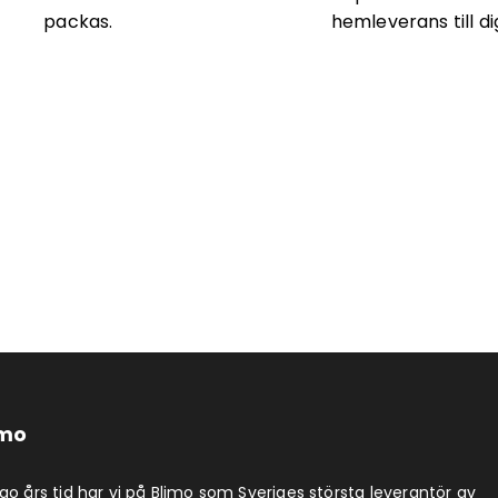
packas.
hemleverans till di
imo
jugo års tid har vi på Blimo som Sveriges största leverantör av