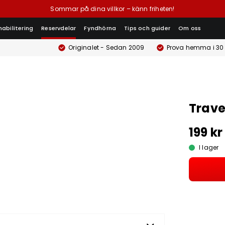
Sommar på dina villkor – känn friheten!
habilitering
Reservdelar
Fyndhörna
Tips och guider
Om oss
Originalet - Sedan 2009
Prova hemma i 30
Trave
199 kr
I lager