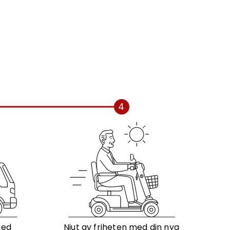
4
med
Njut av friheten med din nya