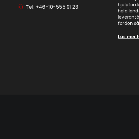
hjälpford
Tel: +46-10-555 91 23
hela lan
leverantör
fordon så 
Läs mer 