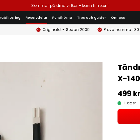
Sommar på dina villkor – känn friheten!
habilitering
Reservdelar
Fyndhörna
Tips och guider
Om oss
Originalet - Sedan 2009
Prova hemma i 30
Tändn
X-140
499 k
I lager