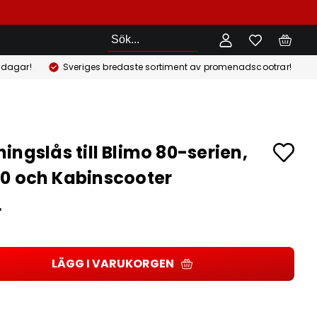
Sök
 dagar!
Sveriges bredaste sortiment av promenadscootrar!
ingslås till Blimo 80-serien,
0 och Kabinscooter
r
LÄGG I VARUKORGEN