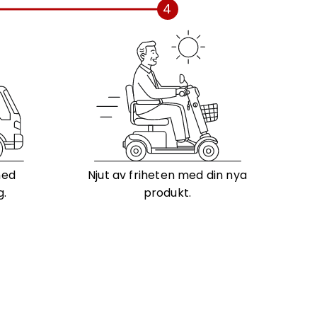
4
med
Njut av friheten med din nya
g.
produkt.