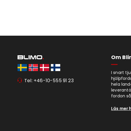
Om Bl
I snart t
hjälpford
Tel: +46-10-555 91 23
hela lan
leverantör
fordon så 
Läs mer 