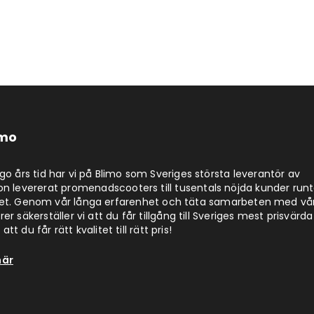
imo
jugo års tid har vi på Blimo som Sveriges största leverantör av
on levererat promenadscooters till tusentals nöjda kunder run
det. Genom vår långa erfarenhet och täta samarbeten med vå
er säkerställer vi att du får tillgång till Sveriges mest prisvärda
att du får rätt kvalitet till rätt pris!
här