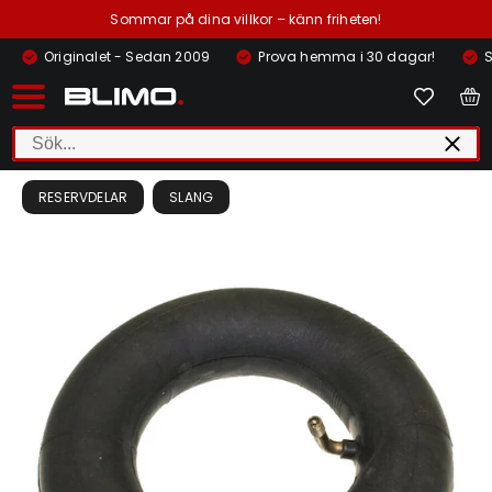
Sommar på dina villkor – känn friheten!
Originalet - Sedan 2009
Prova hemma i 30 dagar!
S
RESERVDELAR
SLANG