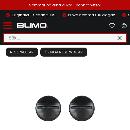
Sommar på dina villkor – känn friheten!
Originalet - Sedan 2009
Prova hemma i 30 dagar!
S
RESERVDELAR
ÖVRIGA RESERVDELAR