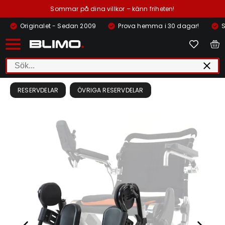
Sommar på dina villkor – känn friheten!
Originalet - Sedan 2009
Prova hemma i 30 dagar!
S
RESERVDELAR
ÖVRIGA RESERVDELAR