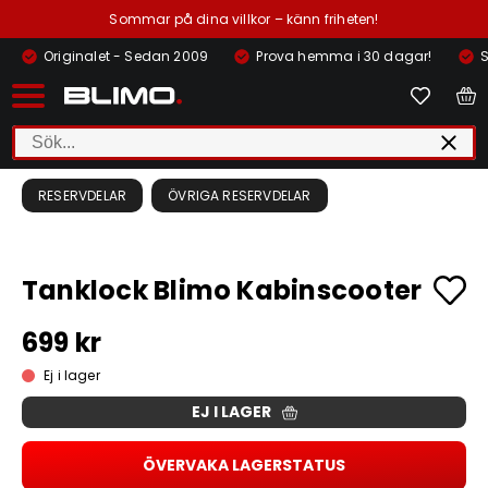
Sommar på dina villkor – känn friheten!
Originalet - Sedan 2009
Prova hemma i 30 dagar!
S
RESERVDELAR
ÖVRIGA RESERVDELAR
Tanklock Blimo Kabinscooter
699 kr
Ej i lager
EJ I LAGER
ÖVERVAKA LAGERSTATUS