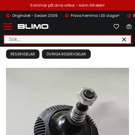
Sommar på dina villkor – känn friheten!
Originalet - Sedan 2009
Prova hemma i 30 dagar!
S
RESERVDELAR
ÖVRIGA RESERVDELAR