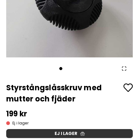
Styrstångslåsskruv med
mutter och fjäder
199 kr
Ej i lager
EJ I LAGER