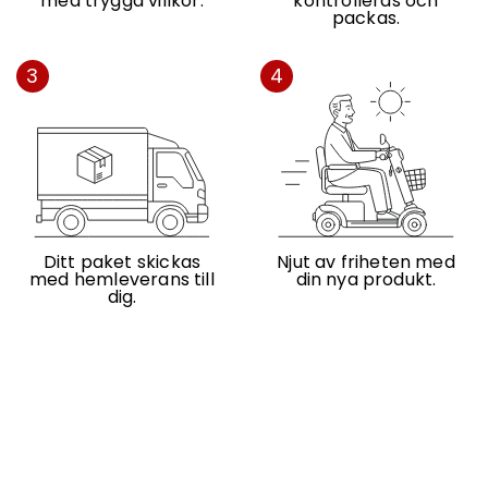
med trygga villkor.
kontrolleras och
packas.
3
4
Ditt paket skickas
Njut av friheten med
med hemleverans till
din nya produkt.
dig.