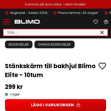
Sommar på dina villkor – känn friheten!
Originalet - Sedan 2009
Prova hemma i 30 dagar!
S
RESERVDELAR
ÖVRIGA RESERVDELAR
Stänkskärm till bakhjul Blimo
Elite - 10tum
299 kr
I lager
LÄGG I VARUKORGEN