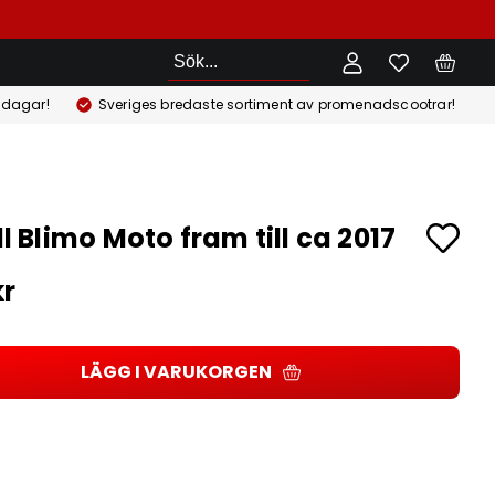
Sök
 dagar!
Sveriges bredaste sortiment av promenadscootrar!
ill Blimo Moto fram till ca 2017
kr
LÄGG I VARUKORGEN