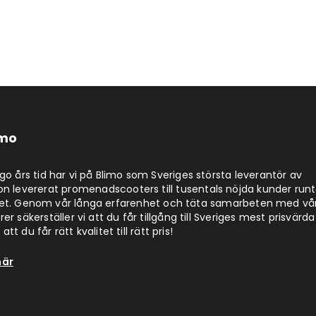
imo
jugo års tid har vi på Blimo som Sveriges största leverantör av
on levererat promenadscooters till tusentals nöjda kunder run
det. Genom vår långa erfarenhet och täta samarbeten med vå
er säkerställer vi att du får tillgång till Sveriges mest prisvärda
att du får rätt kvalitet till rätt pris!
här