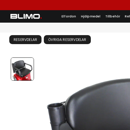
Elfordon
Hjälpmedel
Tillbehör
Re
RESERVDELAR
ÖVRIGA RESERVDELAR