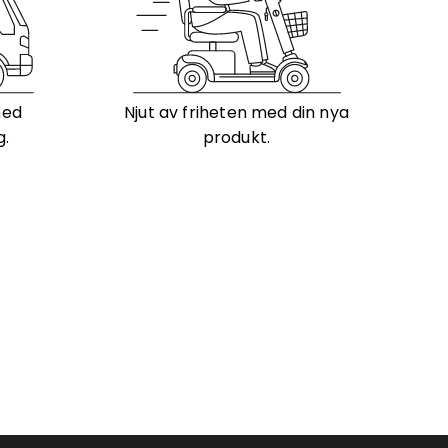
med
Njut av friheten med din nya
g.
produkt.