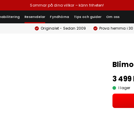
Sommar på dina villkor – känn friheten!
habilitering
Reservdelar
Fyndhörna
Tips och guider
Om oss
Originalet - Sedan 2009
Prova hemma i 30
Blimo
3 499 
I lager