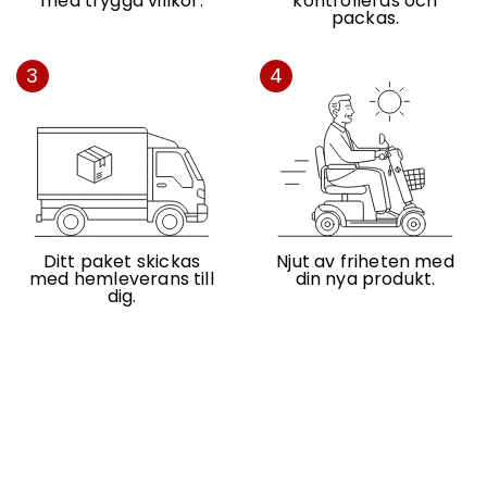
med trygga villkor.
kontrolleras och
packas.
3
4
Ditt paket skickas
Njut av friheten med
med hemleverans till
din nya produkt.
dig.