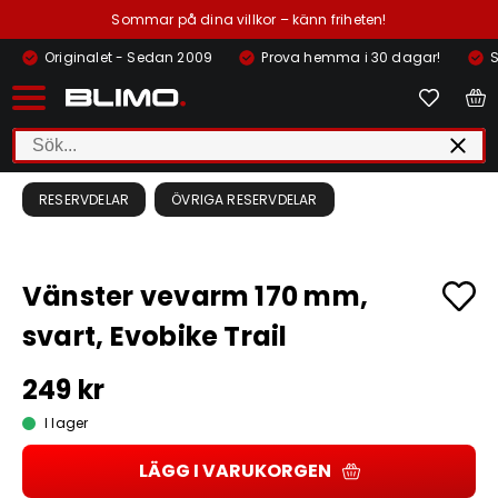
Sommar på dina villkor – känn friheten!
Originalet - Sedan 2009
Prova hemma i 30 dagar!
S
RESERVDELAR
ÖVRIGA RESERVDELAR
Vänster vevarm 170 mm,
svart, Evobike Trail
249 kr
I lager
LÄGG I VARUKORGEN