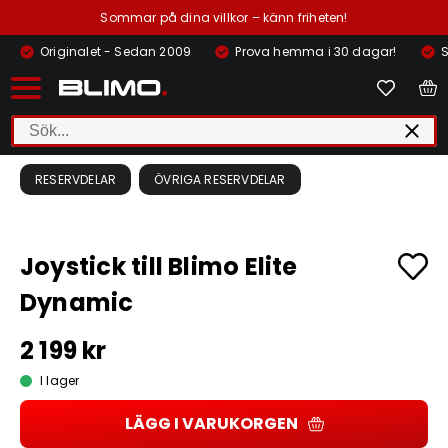
Sommar på dina villkor – känn friheten!
Originalet - Sedan 2009
Prova hemma i 30 dagar!
S
RESERVDELAR
ÖVRIGA RESERVDELAR
Joystick till Blimo Elite
Dynamic
2 199 kr
I lager
LÄGG I VARUKORGEN