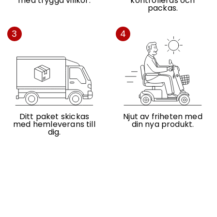
med trygga villkor.
kontrolleras och
packas.
3
4
Ditt paket skickas
Njut av friheten med
med hemleverans till
din nya produkt.
dig.