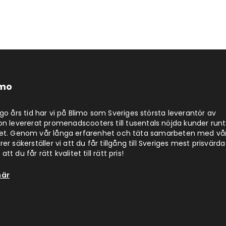
imo
jugo års tid har vi på Blimo som Sveriges största leverantör av
on levererat promenadscooters till tusentals nöjda kunder run
det. Genom vår långa erfarenhet och täta samarbeten med vå
er säkerställer vi att du får tillgång till Sveriges mest prisvärda
att du får rätt kvalitet till rätt pris!
här