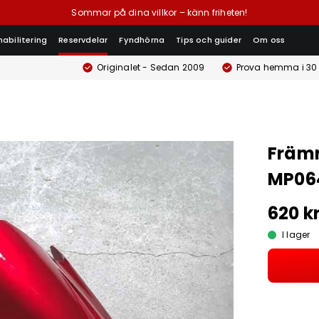
Sommar på dina villkor – känn friheten!
habilitering
Reservdelar
Fyndhörna
Tips och guider
Om oss
Originalet - Sedan 2009
Prova hemma i 30
Främr
MP06
620 k
I lager