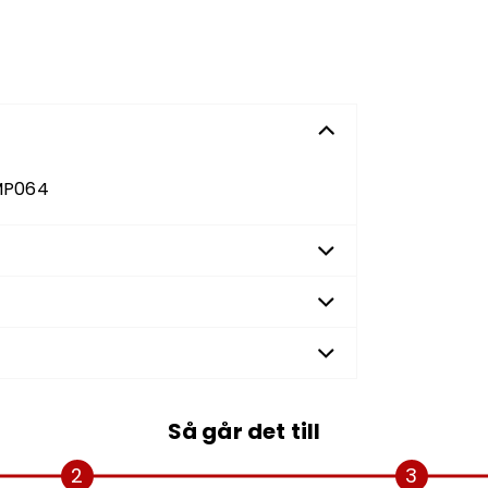
MP064
Så går det till
2
3