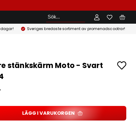
Sök
 dagar!
Sveriges bredaste sortiment av promenadscootrar!
e stänkskärm Moto - Svart
4
r
LÄGG I VARUKORGEN