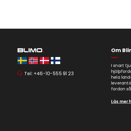
Om Bl
I snart t
hjälpford
Tel: +46-10-555 91 23
hela lan
leverantör
fordon så 
Läs mer 