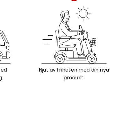
med
Njut av friheten med din nya
g.
produkt.