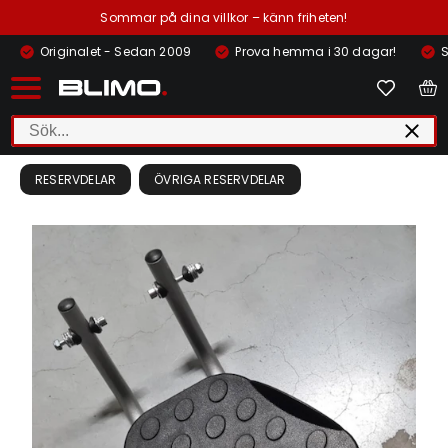
Sommar på dina villkor – känn friheten!
Originalet - Sedan 2009
Prova hemma i 30 dagar!
S
RESERVDELAR
ÖVRIGA RESERVDELAR