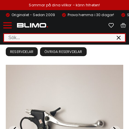
Sommar på dina villkor – känn friheten!
Originalet - Sedan 2009
Prova hemma i 30 dagar!
S
RESERVDELAR
ÖVRIGA RESERVDELAR