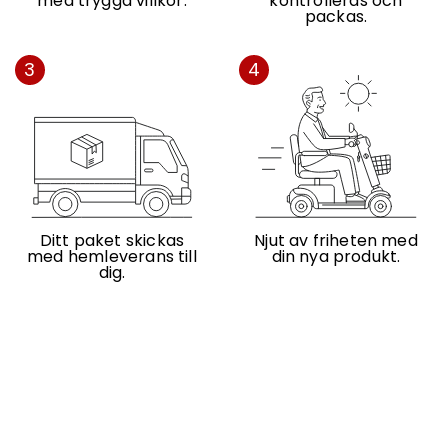
med trygga villkor.
kontrolleras och
packas.
3
4
Ditt paket skickas
Njut av friheten med
med hemleverans till
din nya produkt.
dig.