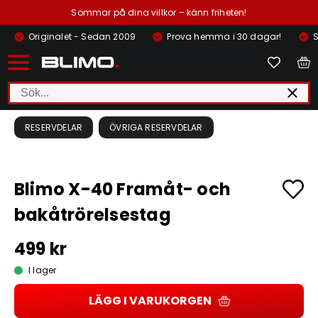
Sommar på dina villkor – känn friheten!
Originalet - Sedan 2009
Prova hemma i 30 dagar!
S
RESERVDELAR
ÖVRIGA RESERVDELAR
Blimo X-40 Framåt- och
bakåtrörelsestag
499 kr
I lager
LÄGG I VARUKORGEN