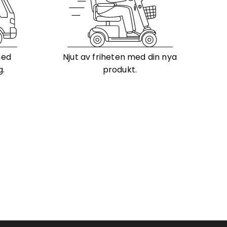
med
Njut av friheten med din nya
g.
produkt.