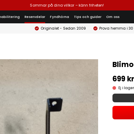
Sommar på dina villkor – känn friheten!
habilitering
Reservdelar
Fyndhörna
Tips och guider
Om oss
Originalet - Sedan 2009
Prova hemma i 30
Blimo
699 k
Ej i lager