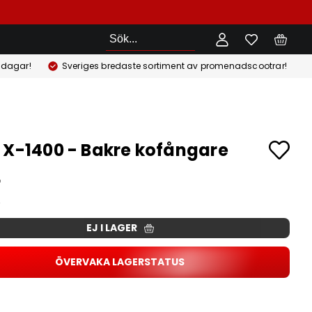
Sök
 dagar!
Sveriges bredaste sortiment av promenadscootrar!
 X-1400 - Bakre kofångare
r
EJ I LAGER
ÖVERVAKA LAGERSTATUS