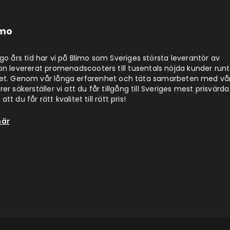
imo
jugo års tid har vi på Blimo som Sveriges största leverantör av
on levererat promenadscooters till tusentals nöjda kunder run
det. Genom vår långa erfarenhet och täta samarbeten med vå
er säkerställer vi att du får tillgång till Sveriges mest prisvärda
att du får rätt kvalitet till rätt pris!
här