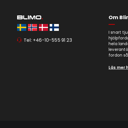
Om Bl
I snart t
hjälpford
Tel: +46-10-555 91 23
hela lan
leverantör
fordon så 
Läs mer 