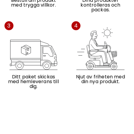
Beställ din produkt
Dina produkter
med trygga villkor.
kontrolleras och
packas.
3
4
Ditt paket skickas
Njut av friheten med
med hemleverans till
din nya produkt.
dig.