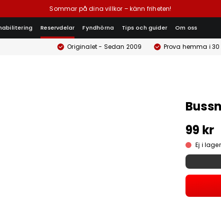
Sommar på dina villkor – känn friheten!
habilitering
Reservdelar
Fyndhörna
Tips och guider
Om oss
Originalet - Sedan 2009
Prova hemma i 30
Bussn
99 kr
Ej i lager