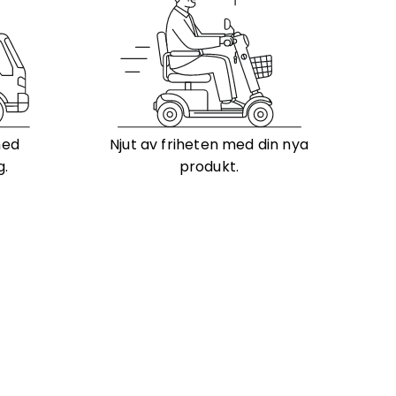
med
Njut av friheten med din nya
g.
produkt.