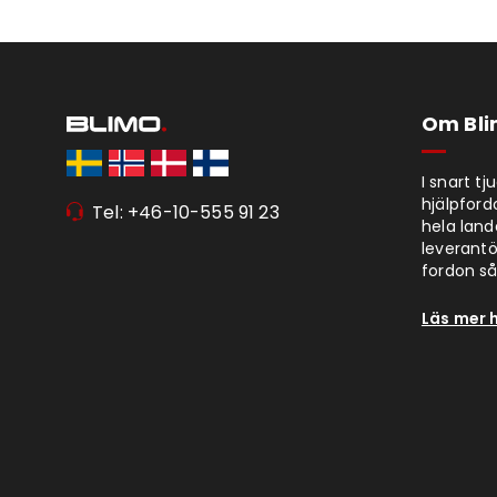
Om Bl
I snart t
hjälpford
Tel: +46-10-555 91 23
hela lan
leverantör
fordon så 
Läs mer 