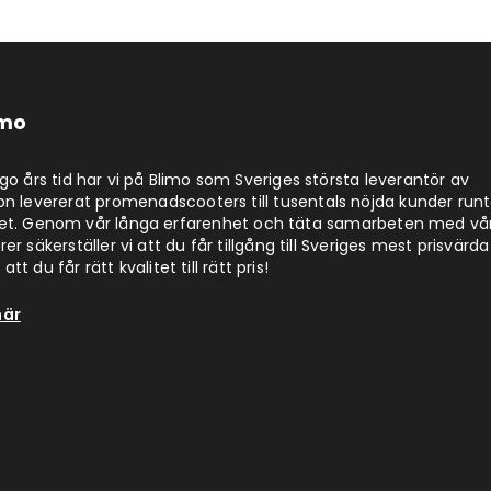
imo
jugo års tid har vi på Blimo som Sveriges största leverantör av
on levererat promenadscooters till tusentals nöjda kunder run
det. Genom vår långa erfarenhet och täta samarbeten med vå
er säkerställer vi att du får tillgång till Sveriges mest prisvärda
att du får rätt kvalitet till rätt pris!
här