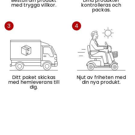
Beställ din produkt
Dina produkter
med trygga villkor.
kontrolleras och
packas.
3
4
Ditt paket skickas
Njut av friheten med
med hemleverans till
din nya produkt.
dig.