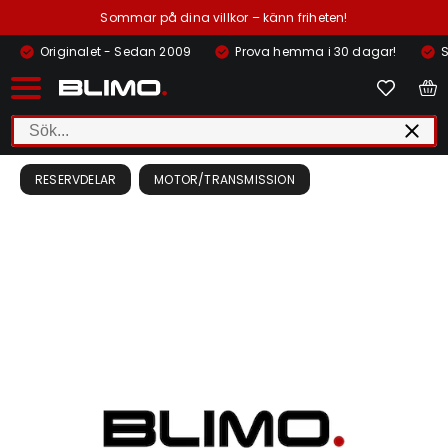
Sommar på dina villkor – känn friheten!
Originalet - Sedan 2009
Prova hemma i 30 dagar!
S
RESERVDELAR
MOTOR/TRANSMISSION