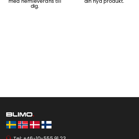
med hemleverans till
din nya produkt.
dig.
Tel: +46-10-555 91 23