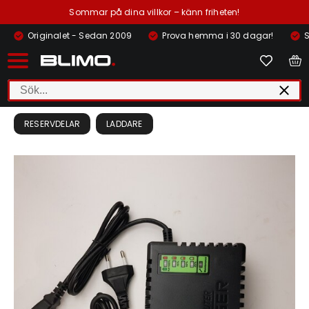
Sommar på dina villkor – känn friheten!
Originalet - Sedan 2009
Prova hemma i 30 dagar!
S
RESERVDELAR
LADDARE