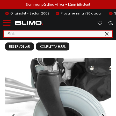
Sommar på dina villkor – känn friheten!
Originalet - Sedan 2009
Prova hemma i 30 dagar!
S
RESERVDELAR
KOMPLETTA HJUL