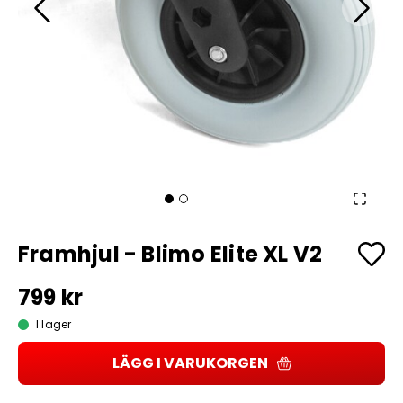
Framhjul - Blimo Elite XL V2
799 kr
I lager
LÄGG I VARUKORGEN