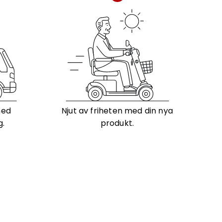
med
Njut av friheten med din nya
g.
produkt.