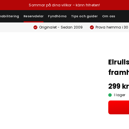
Sommar på dina villkor – känn friheten!
habilitering
Reservdelar
Fyndhörna
Tips och guider
Om oss
Originalet - Sedan 2009
Prova hemma i 30
Elrull
framh
299 k
I lager