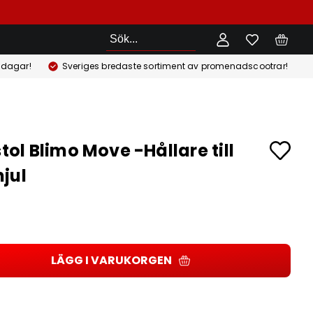
Sök
 dagar!
Sveriges bredaste sortiment av promenadscootrar!
stol Blimo Move -Hållare till
jul
r
LÄGG I VARUKORGEN