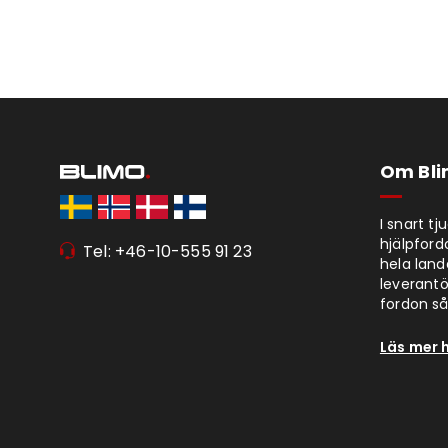
Om Bl
I snart t
hjälpford
Tel: +46-10-555 91 23
hela lan
leverantör
fordon så 
Läs mer 