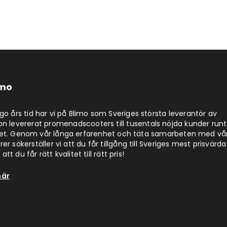
imo
jugo års tid har vi på Blimo som Sveriges största leverantör av
on levererat promenadscooters till tusentals nöjda kunder run
det. Genom vår långa erfarenhet och täta samarbeten med vå
er säkerställer vi att du får tillgång till Sveriges mest prisvärda
att du får rätt kvalitet till rätt pris!
här