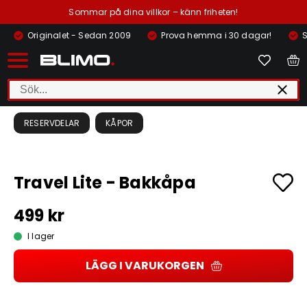
Sommar på dina villkor – känn friheten!
Originalet - Sedan 2009
Prova hemma i 30 dagar!
S
RESERVDELAR
KÅPOR
Travel Lite - Bakkåpa
499 kr
I lager
LÄGG I VARUKORGEN