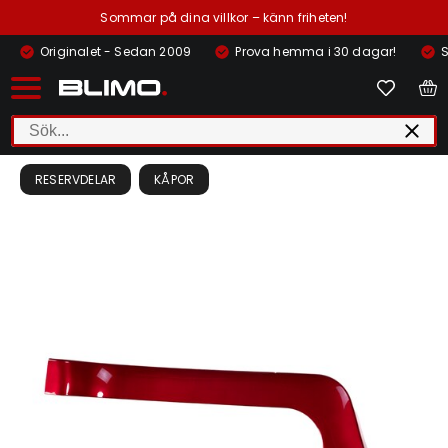
Sommar på dina villkor – känn friheten!
Originalet - Sedan 2009
Prova hemma i 30 dagar!
S
RESERVDELAR
KÅPOR