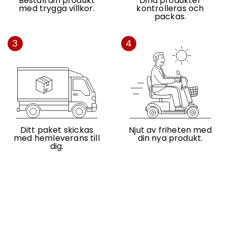
Beställ din produkt
Dina produkter
med trygga villkor.
kontrolleras och
packas.
3
4
Ditt paket skickas
Njut av friheten med
med hemleverans till
din nya produkt.
dig.