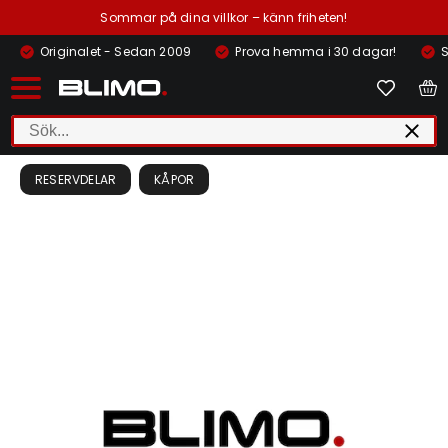
Sommar på dina villkor – känn friheten!
Originalet - Sedan 2009
Prova hemma i 30 dagar!
S
RESERVDELAR
KÅPOR