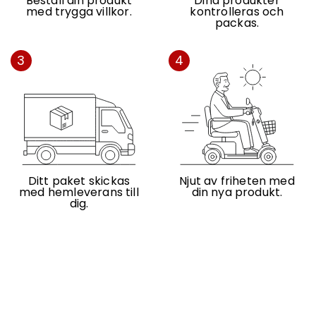
Beställ din produkt
Dina produkter
med trygga villkor.
kontrolleras och
packas.
3
4
Ditt paket skickas
Njut av friheten med
med hemleverans till
din nya produkt.
dig.