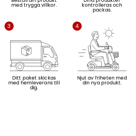
Beställ din produkt
Dina produkter
med trygga villkor.
kontrolleras och
packas.
3
4
Ditt paket skickas
Njut av friheten med
med hemleverans till
din nya produkt.
dig.