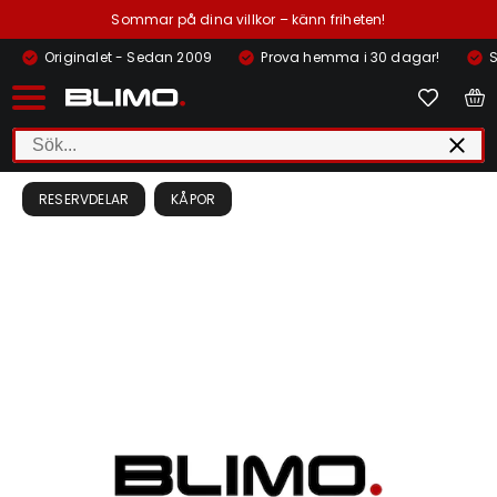
Sommar på dina villkor – känn friheten!
Originalet - Sedan 2009
Prova hemma i 30 dagar!
S
RESERVDELAR
KÅPOR