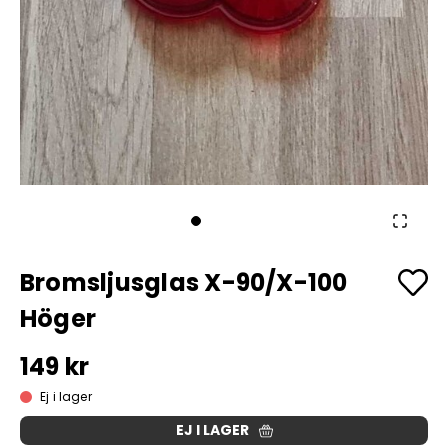
Bromsljusglas X-90/X-100
Höger
149 kr
Ej i lager
EJ I LAGER