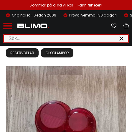
Sommar på dina villkor – känn friheten!
Originalet - Sedan 2009
Prova hemma i 30 dagar!
S
RESERVDELAR
GLÖDLAMPOR