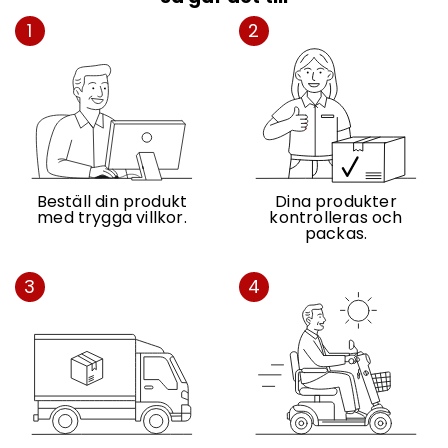
1
2
Beställ din produkt
Dina produkter
med trygga villkor.
kontrolleras och
packas.
3
4