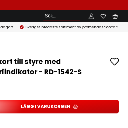
Sök
 dagar!
Sveriges bredaste sortiment av promenadscootrar!
ort till styre med
riindikator - RD-1542-S
r
LÄGG I VARUKORGEN