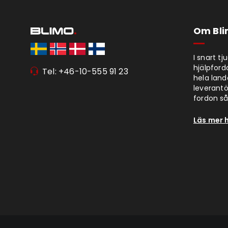
Om Bl
I snart t
hjälpford
Tel: +46-10-555 91 23
hela lan
leverantör
fordon så 
Läs mer 