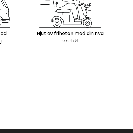
med
Njut av friheten med din nya
g.
produkt.