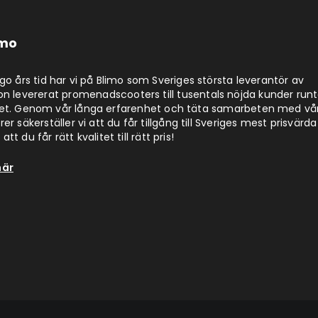
imo
jugo års tid har vi på Blimo som Sveriges största leverantör av
on levererat promenadscooters till tusentals nöjda kunder run
det. Genom vår långa erfarenhet och täta samarbeten med vå
er säkerställer vi att du får tillgång till Sveriges mest prisvärda
att du får rätt kvalitet till rätt pris!
här