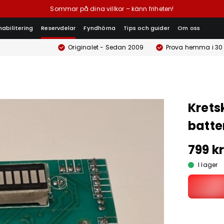
Sommar på dina villkor – känn friheten!
habilitering
Reservdelar
Fyndhörna
Tips och guider
Om oss
Originalet - Sedan 2009
Prova hemma i 30
Kretsk
batte
799 k
I lager