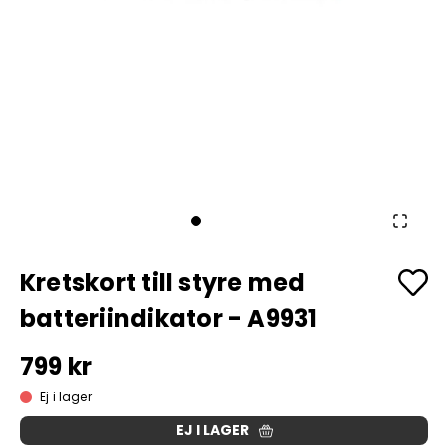
Kretskort till styre med
batteriindikator - A9931
799 kr
Ej i lager
EJ I LAGER