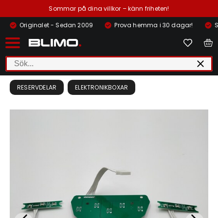
Sommar på dina villkor – känn friheten!
Originalet - Sedan 2009
Prova hemma i 30 dagar!
S
RESERVDELAR
ELEKTRONIKBOXAR