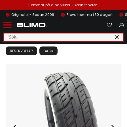
Sommar på dina villkor – känn friheten!
Originalet - Sedan 2009
Prova hemma i 30 dagar!
S
RESERVDELAR
DÄCK