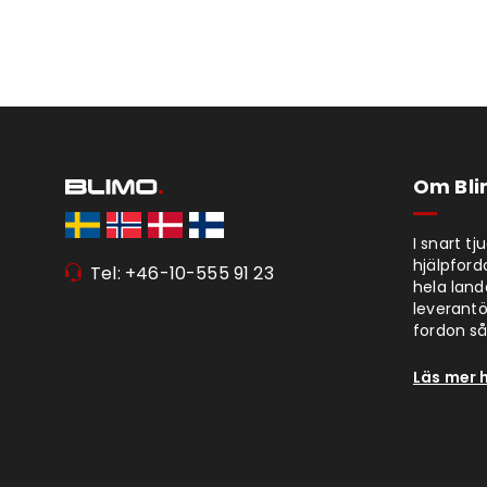
Om Bl
I snart t
hjälpford
Tel: +46-10-555 91 23
hela lan
leverantör
fordon så 
Läs mer 