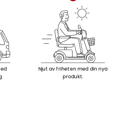
med
Njut av friheten med din nya
g.
produkt.