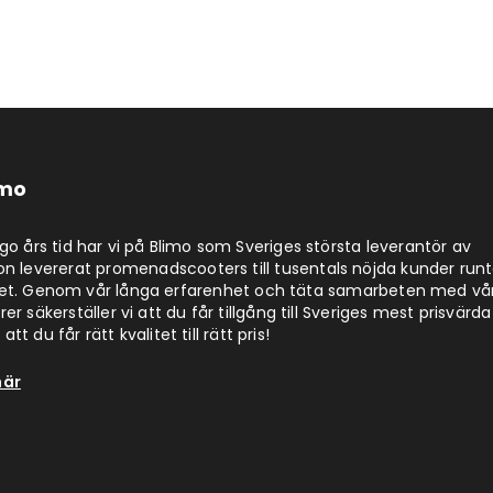
imo
jugo års tid har vi på Blimo som Sveriges största leverantör av
on levererat promenadscooters till tusentals nöjda kunder run
det. Genom vår långa erfarenhet och täta samarbeten med vå
er säkerställer vi att du får tillgång till Sveriges mest prisvärda
att du får rätt kvalitet till rätt pris!
här