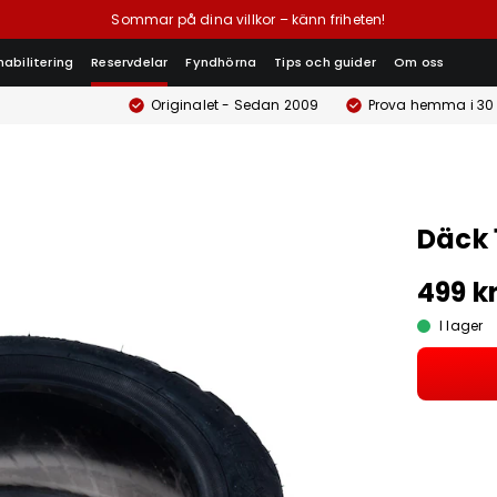
Sommar på dina villkor – känn friheten!
habilitering
Reservdelar
Fyndhörna
Tips och guider
Om oss
Originalet - Sedan 2009
Prova hemma i 30
Däck 
499 k
I lager