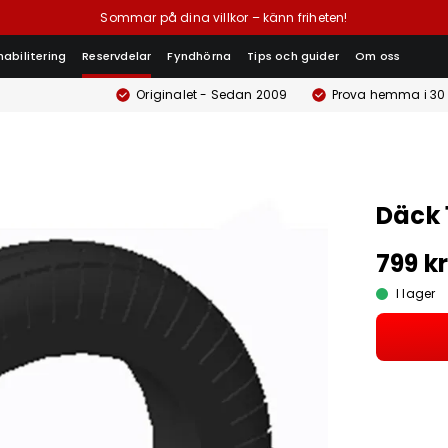
Sommar på dina villkor – känn friheten!
habilitering
Reservdelar
Fyndhörna
Tips och guider
Om oss
Originalet - Sedan 2009
Prova hemma i 30
Däck 1
799 k
I lager