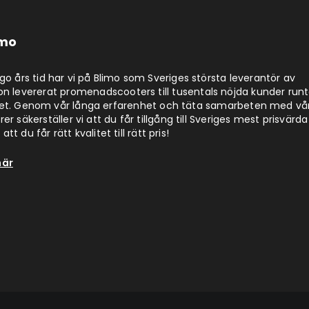
imo
jugo års tid har vi på Blimo som Sveriges största leverantör av
on levererat promenadscooters till tusentals nöjda kunder run
det. Genom vår långa erfarenhet och täta samarbeten med vå
er säkerställer vi att du får tillgång till Sveriges mest prisvärda
att du får rätt kvalitet till rätt pris!
här