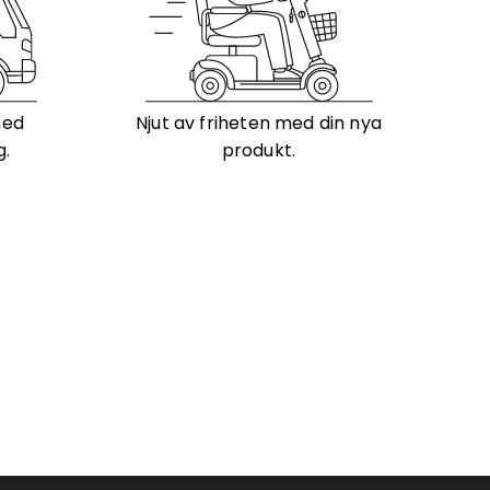
med
Njut av friheten med din nya
g.
produkt.