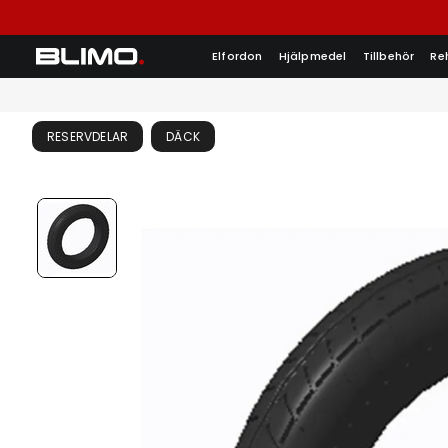
Elfordon
Hjälpmedel
Tillbehör
Re
RESERVDELAR
DÄCK