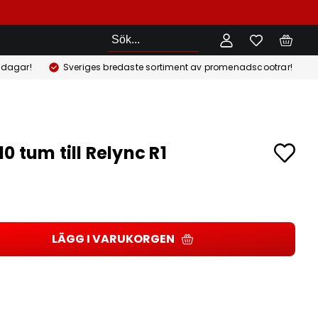
Sök
 dagar!
Sveriges bredaste sortiment av promenadscootrar!
0 tum till Relync R1
r
LÄGG I VARUKORGEN