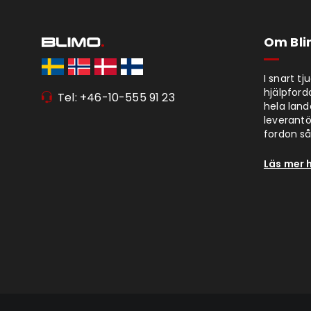
Om Bl
I snart t
hjälpford
Tel: +46-10-555 91 23
hela lan
leverantör
fordon så 
Läs mer 